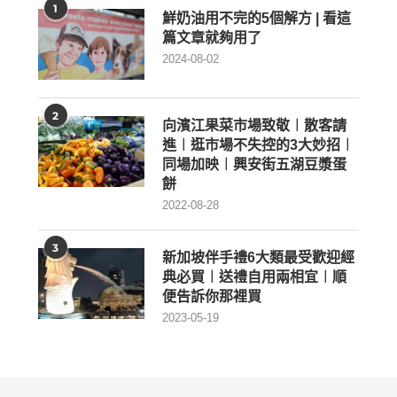
1
鮮奶油用不完的5個解方 | 看這
篇文章就夠用了
2024-08-02
2
向濱江果菜市場致敬︱散客請
進︱逛市場不失控的3大妙招︱
同場加映︱興安街五湖豆漿蛋
餅
2022-08-28
3
新加坡伴手禮6大類最受歡迎經
典必買︱送禮自用兩相宜︱順
便告訴你那裡買
2023-05-19