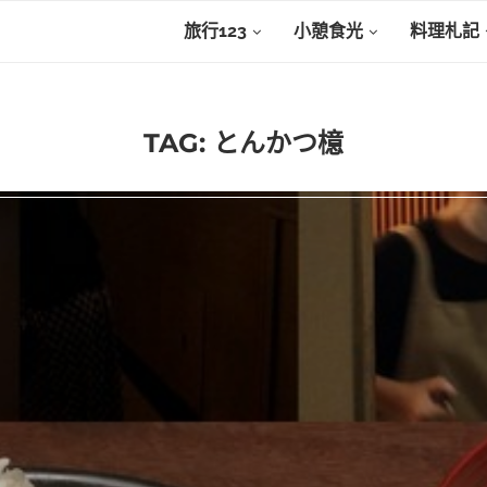
旅行123
小憩食光
料理札記
TAG:
とんかつ檍