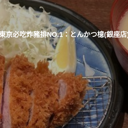
東京必吃炸豬排NO.1：とんかつ檍(銀座店