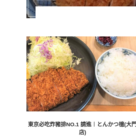
東京必吃炸豬排NO.1 請進︱とんかつ檍(大
店)