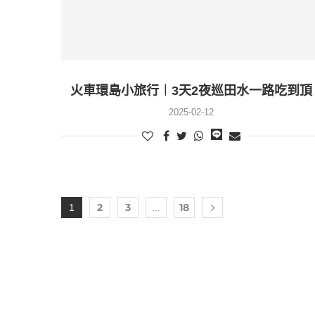
火車環島小旅行︱3天2夜巡田水一路吃到頂
2025-02-12
2
3
18
1
...