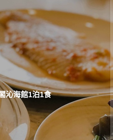
閣沁海館1泊1食