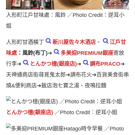
人形町江戶甘味處：風鈴 ／Photo Credit：逆耳小
姐
人形町甘酒橫丁
新川屋佐々木酒店
、
江戶甘
味處
：風鈴(布丁)
➔
多美迎PREMIUM銀座
寄放
行李➔
とんかつ檍(銀座店)
➔
調布PRACO
➔
天神通商店街尋覓鬼太郎➔調布花火➔百貨美食街串
燒&便利商店➔飯店泡七寶之湯、夜鳴拉麵
とんかつ檍(銀座店)
／Photo Credit：逆耳小姐