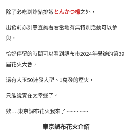
除了必吃到炸豬排飯
とんかつ檍
之外，
出發前亦刻意查詢看看當地有無特別活動可以參
與，
恰好停留的時間可以看到調布市2024年舉辦的第39
屆花火大會，
還有大玉50連發大型、1萬發的煙火，
只能說實在太幸運了。
欸….東京調布花火我來了~~~~~~~
東京調布花火介紹