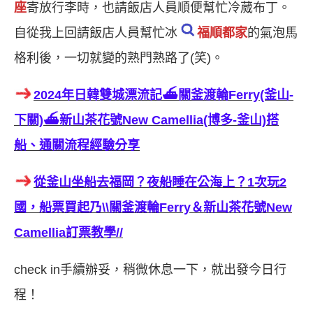
座
寄放行李時，也請飯店人員順便幫忙冷蒇布丁。
自從我上回請飯店人員幫忙冰
福順都家
的氣泡馬
格利後，一切就變的熟門熟路了(笑)。
2024年日韓雙城漂流記⛴關釜渡輪Ferry(釜山-
下關)⛴新山茶花號New Camellia(博多-釜山)搭
船、通關流程經驗分享
從釜山坐船去福岡？夜船睡在公海上？1次玩2
國，船票買起乃\\關釜渡輪Ferry＆新山茶花號New
Camellia訂票教學//
check in手續辦妥，稍微休息一下，就出發今日行
程！