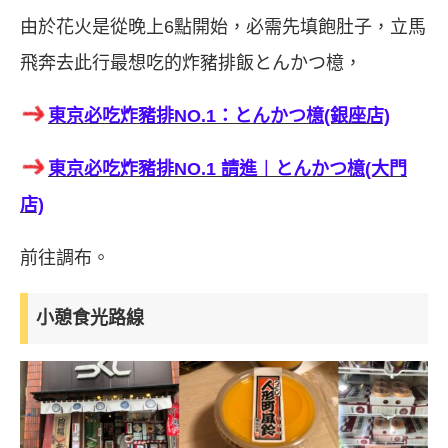
由於花火是從晚上6點開始，必需先填飽肚子，立馬
飛奔去此行最想吃的炸豬排飯とんかつ檍，
東京必吃炸豬排NO.1：とんかつ檍(銀座店)
東京必吃炸豬排NO.1 請進︱とんかつ檍(大門
店)
前往調布。
小憩食光路線