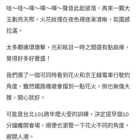
哇～哇～嘩～嘩～嘩～聲音此起彼落，再來一顆大
玉劃亮天際，火花紋理在夜色裡逐漸清晰，氛圍感
拉滿。
太多顆連環爆擊，光彩眩目一時之間還有點麻痺，
覺得好多好豐盛！
我們選了一個可同時看到花火和京王線電車行駛的
角度，雖然鐵路橋墩會擋到一點花火，倒也無傷大
雅，開心就好。
可能是台北101跨年煙火受的訓練，決定提早個10
分鐘離開會場，順便也瀏覽一下花火不同的角度，
避開人潮。