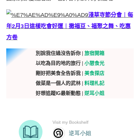
淺草寺節分會︱每
年2月3日這樣吃會好運︱撒福豆、福聚之舞、吃惠
方卷
別說我住過沒告訴你
|
旅宿開箱
以吃為目的地的旅行
|
小憩食光
剛好把美食全告訴我
|
美食探店
做菜是一個人的武林
|
料理札記
好想追蹤IG最新動態
|
逆耳小姐