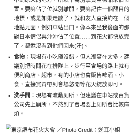
不到原來的地方，所以千萬別拿貴重物品來佔位
置。要嘛佔了位就別離開，要嘛記住一個醒目的
地標，或是如果走散了，就和友人直接約在一個
地點見面，例如車站出口。像本來坐我後面的那
對日本情侶興沖沖佔了位置……到花火都快放完
了，都還沒看到他們回來(汗)。
食物
：現場有小吃攤沒錯，但人潮實在太多，建
議別把時間花在排隊上。步行至會場的路上就有
便利商店、超市，有的小店也會販售啤酒、小
食，直接買齊帶到會場悠閒等花火綻放即可。
洗手間
：現場有流動厠所，但建議在車站或百貨
公司先上厠所，不然到了會場要上厠所會比較麻
煩。