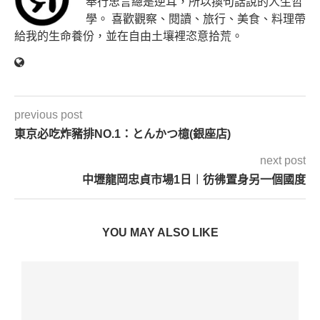
奉行忠言總是逆耳，所以換句話說的人生哲
學。 喜歡觀察、閱讀、旅行、美食、料理帶
給我的生命養份，並在自由土壤裡恣意拾荒。
previous post
東京必吃炸豬排NO.1：とんかつ檍(銀座店)
next post
中壢龍岡忠貞市場1日︱彷彿置身另一個國度
YOU MAY ALSO LIKE