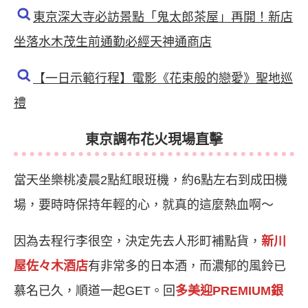
東京深大寺必訪景點「鬼太郎茶屋」再開！新店
坐落水木茂生前通勤必經天神通商店
【一日示範行程】電影《花束般的戀愛》聖地巡
禮
東京調布花火現場直擊
當天坐樂桃凌晨2點紅眼班機，約6點左右到成田機
場，要時時保持年輕的心，就真的這麼熱血啊～
因為去程行李很空，決定先去人形町補點貨，
新川
屋佐々木酒店
有非常多的日本酒，而濃郁的風鈴已
慕名已久，順道一起GET。回
多美迎PREMIUM銀