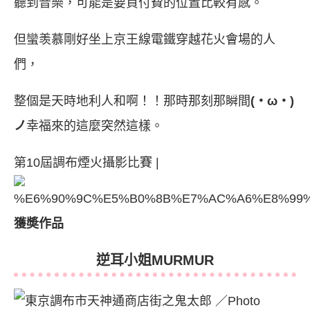
聽到音樂，可能是要買付費的位置比較有感。
但蠻羡慕剛好坐上京王線電鐵穿越花火會場的人
們，
整個是天時地利人和啊！！那時那刻那瞬間
(・ω・)
ノ
幸福來的這麼突然這樣。
第10屆調布煙火攝影比賽 |
獲奬作品
逆耳小姐MURMUR