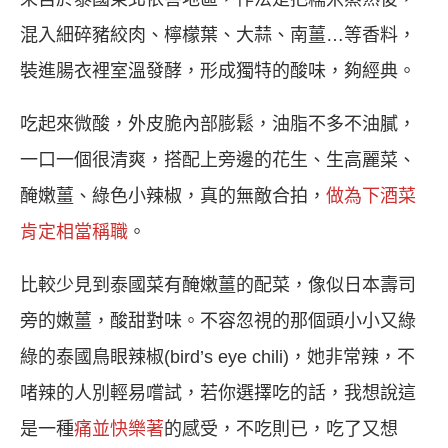
混入細碎豬絞肉、檸檬葉、大蒜、南薑…等香料，
裝進腸衣裡室溫發酵，形成獨特的酸味，夠經典。
吃起來微酸，外皮脆內部膨鬆，油脂不多不油膩，
一口一個很清爽，搭配上旁邊的花生、生高麗菜、
醃嫩薑、綠色小辣椒，真的無敵合拍，
做為下酒菜
肯定相當稱職
。
比較少見到泰國菜有醃嫩薑的配菜，像似日本壽司
旁的嫩薑，酸甜對味。不容忽視的那個頭小小又綠
綠的泰國鳥眼辣椒(bird’s eye chili)，她非常辣，不
啫辣的人別輕易嚐試，若你選擇吃的話，我想說這
是一種
痛並快樂著
的感受，不吃則已，吃了又想