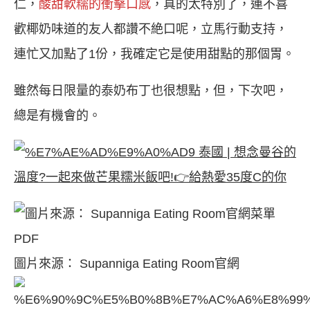
仁，
酸甜軟糯的衝擊口感
，真的太特別了，連不喜
歡椰奶味道的友人都讚不絶口呢，立馬行動支持，
連忙又加點了1份，我確定它是使用甜點的那個胃。
雖然每日限量的泰奶布丁也很想點，但，下次吧，
總是有機會的。
泰國 | 想念曼谷的
溫度?一起來做芒果糯米飯吧!👉給熱愛35度C的你
圖片來源： Supanniga Eating Room官網