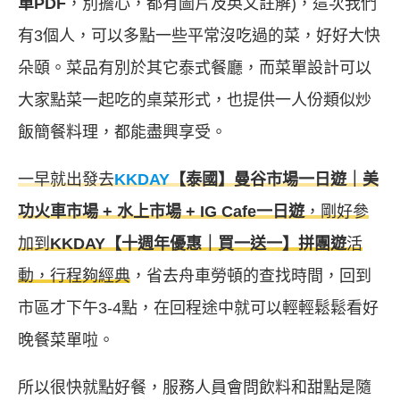
單PDF
，別擔心，都有圖片及英文註解)，這次我們
有3個人，可以多點一些平常沒吃過的菜，好好大快
朵頤。菜品有別於其它泰式餐廳，而菜單設計可以
大家點菜一起吃的桌菜形式，也提供一人份類似炒
飯簡餐料理，都能盡興享受。
一早就出發去
KKDAY
【泰國】曼谷市場一日遊｜美
功火車市場 + 水上市場 + IG Cafe一日遊
，剛好參
加到
KKDAY【十週年優惠｜買一送一】拼團遊
活
動，行程夠經典
，省去舟車勞頓的查找時間，回到
市區才下午3-4點，在回程途中就可以輕輕鬆鬆看好
晚餐菜單啦。
所以很快就點好餐，服務人員會問飲料和甜點是隨