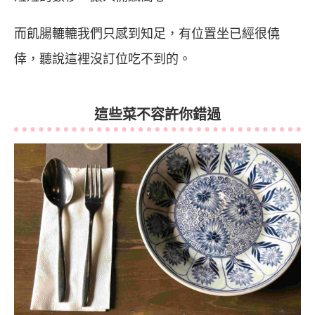
而飢腸轆轆我們只感到知足，有位置坐已經很僥
倖，聽說這裡沒訂位吃不到的。
這些菜不容許你錯過