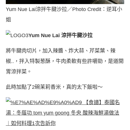
Yum Nue Lai涼拌牛腱沙拉／Photo Credit：逆耳小
姐
Yum Nue Lai 涼拌牛腱沙拉
將牛腱肉切片，加入辣醬、炸大蒜、芹菜葉、辣
椒..，拌入特製葱酥，牛肉柔軟有些許嚼勁，是道開
胃涼拌菜。
此時加點了2碗苿莉香米，真的太下飯啦～
【食譜】泰國名
湯：冬蔭功 tom yum goong 冬央 酸辣海鮮湯做法
︱如何料理1次告訴你