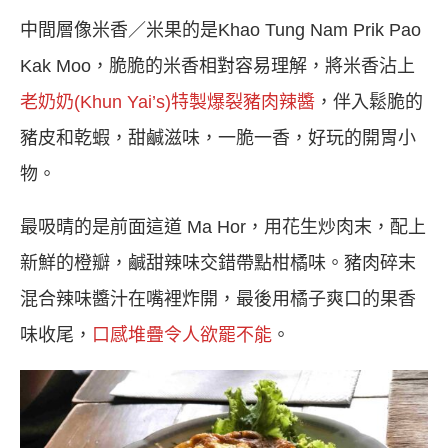
中間層像米香／米果的是Khao Tung Nam Prik Pao
Kak Moo，脆脆的米香相對容易理解，將米香沾上
老奶奶(Khun Yai’s)特製爆裂豬肉辣醬
，伴入鬆脆的
豬皮和乾蝦，甜鹹滋味，一脆一香，好玩的開胃小
物。
最吸晴的是前面這道 Ma Hor，用花生炒肉末，配上
新鮮的橙瓣，鹹甜辣味交錯帶點柑橘味。豬肉碎末
混合辣味醬汁在嘴裡炸開，最後用橘子爽口的果香
味收尾，
口感堆疊令人欲罷不能
。