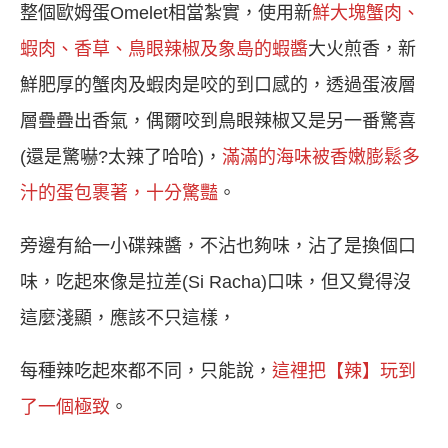
整個歐姆蛋Omelet相當紮實，使用新
鮮大塊蟹肉、
蝦肉、香草、鳥眼辣椒及象島的蝦醬
大火煎香，新
鮮肥厚的蟹肉及蝦肉是咬的到口感的，透過蛋液層
層疊疊出香氣，偶爾咬到鳥眼辣椒又是另一番驚喜
(還是驚嚇?太辣了哈哈)，
滿滿的海味被香嫩膨鬆多
汁的蛋包裹著，十分驚豔
。
旁邊有給一小碟辣醬，不沾也夠味，沾了是換個口
味，吃起來像是拉差(Si Racha)口味，但又覺得沒
這麼淺顯，應該不只這樣，
每種辣吃起來都不同，只能說，
這裡把【辣】玩到
了一個極致
。