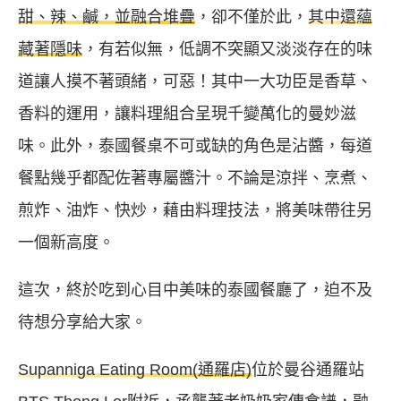
甜、辣、鹹，並融合堆疊
，卻不僅於此，
其中還蘊
藏著隱味
，有若似無，低調不突顯又淡淡存在的味
道讓人摸不著頭緒，可惡！其中一大功臣是香草、
香料的運用，讓料理組合呈現千變萬化的曼妙滋
味。此外，泰國餐桌不可或缺的角色是沾醬，每道
餐點幾乎都配佐著專屬醬汁。不論是涼拌、烹煮、
煎炸、油炸、快炒，藉由料理技法，將美味帶往另
一個新高度。
這次，終於吃到心目中美味的泰國餐廳了，迫不及
待想分享給大家。
Supanniga Eating Room(通羅店)
位於曼谷通羅站