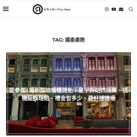
TAG:
國泰產險
從參加1場新加坡婚禮開始︱星宇外站四段票、班
機延誤理賠、禮金包多少、最好睡機場