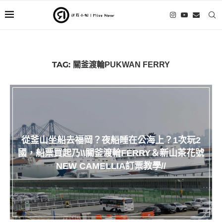
TAG:
關釜渡輪PUKWAN FERRY
從釜山坐船去福岡？夜船睡在公海上？1次玩2
國，船票買起乃\\關釜渡輪FERRY＆新山茶花號
NEW CAMELLIA訂票教學//