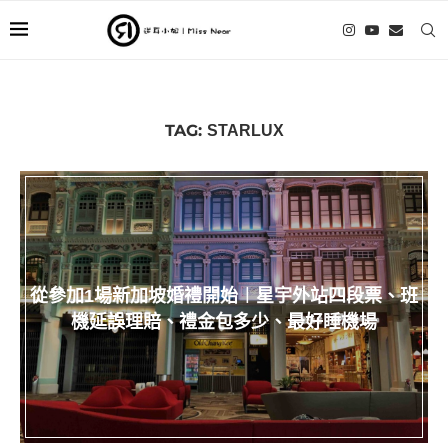
TAG:
STARLUX
從參加1場新加坡婚禮開始︱星宇外站四段票、班
機延誤理賠、禮金包多少、最好睡機場