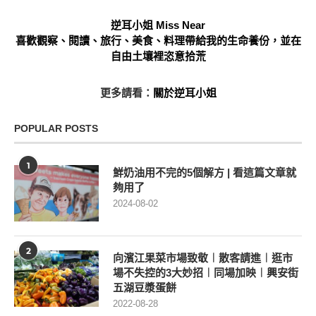
逆耳小姐 Miss Near
喜歡觀察、閱讀、旅行、美食、料理帶給我的生命養份，並在
自由土壤裡恣意拾荒
更多請看：
關於逆耳小姐
POPULAR POSTS
1
鮮奶油用不完的5個解方 | 看這篇文章就
夠用了
2024-08-02
2
向濱江果菜市場致敬︱散客請進︱逛市
場不失控的3大妙招︱同場加映︱興安街
五湖豆漿蛋餅
2022-08-28