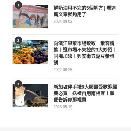
1
鮮奶油用不完的5個解方 | 看這
篇文章就夠用了
2024-08-02
2
向濱江果菜市場致敬︱散客請
進︱逛市場不失控的3大妙招︱
同場加映︱興安街五湖豆漿蛋
餅
2022-08-28
3
新加坡伴手禮6大類最受歡迎經
典必買︱送禮自用兩相宜︱順
便告訴你那裡買
2023-05-19