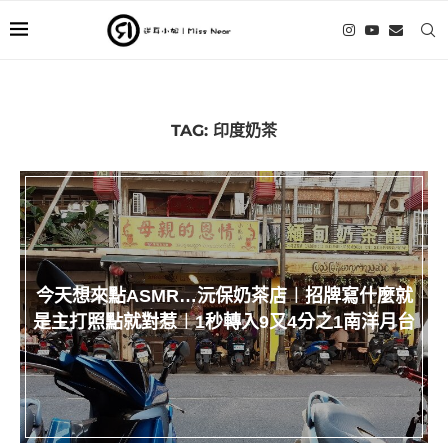
TAG:
印度奶茶
今天想來點ASMR…沅保奶茶店︱招牌寫什麼就
是主打照點就對惹︱1秒轉入9又4分之1南洋月台