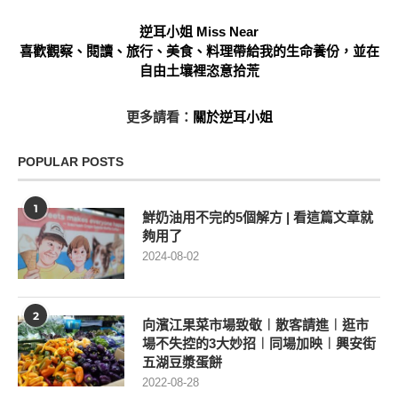
逆耳小姐 Miss Near
喜歡觀察、閱讀、旅行、美食、料理帶給我的生命養份，並在
自由土壤裡恣意拾荒
更多請看：
關於逆耳小姐
POPULAR POSTS
1
鮮奶油用不完的5個解方 | 看這篇文章就
夠用了
2024-08-02
2
向濱江果菜市場致敬︱散客請進︱逛市
場不失控的3大妙招︱同場加映︱興安街
五湖豆漿蛋餅
2022-08-28