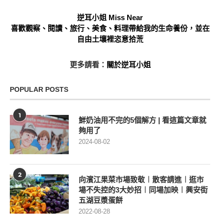
逆耳小姐 Miss Near
喜歡觀察、閱讀、旅行、美食、料理帶給我的生命養份，並在
自由土壤裡恣意拾荒
更多請看：
關於逆耳小姐
POPULAR POSTS
1
鮮奶油用不完的5個解方 | 看這篇文章就
夠用了
2024-08-02
2
向濱江果菜市場致敬︱散客請進︱逛市
場不失控的3大妙招︱同場加映︱興安街
五湖豆漿蛋餅
2022-08-28