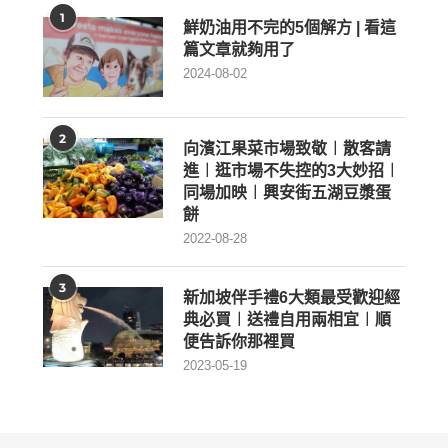
1
鮮奶油用不完的5個解方 | 看這
篇文章就夠用了
2024-08-02
2
向濱江果菜市場致敬︱散客請
進︱逛市場不失控的3大妙招︱
同場加映︱興安街五湖豆漿蛋
餅
2022-08-28
3
新加坡伴手禮6大類最受歡迎經
典必買︱送禮自用兩相宜︱順
便告訴你那裡買
2023-05-19