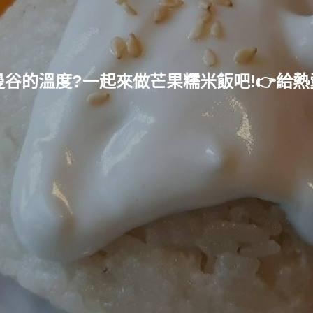
念曼谷的溫度?一起來做芒果糯米飯吧!👉給熱