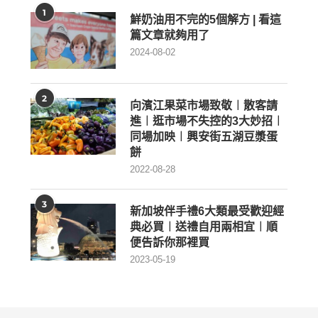
1
鮮奶油用不完的5個解方 | 看這
篇文章就夠用了
2024-08-02
2
向濱江果菜市場致敬︱散客請
進︱逛市場不失控的3大妙招︱
同場加映︱興安街五湖豆漿蛋
餅
2022-08-28
3
新加坡伴手禮6大類最受歡迎經
典必買︱送禮自用兩相宜︱順
便告訴你那裡買
2023-05-19