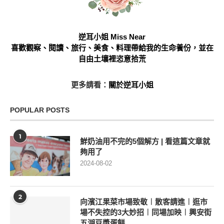
逆耳小姐 Miss Near
喜歡觀察、閱讀、旅行、美食、料理帶給我的生命養份，並在
自由土壤裡恣意拾荒
更多請看：
關於逆耳小姐
POPULAR POSTS
1
鮮奶油用不完的5個解方 | 看這篇文章就
夠用了
2024-08-02
2
向濱江果菜市場致敬︱散客請進︱逛市
場不失控的3大妙招︱同場加映︱興安街
五湖豆漿蛋餅