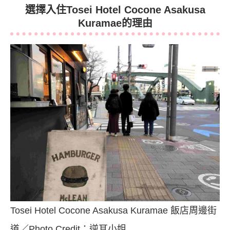
選擇入住Tosei Hotel Cocone Asakusa
Kuramae的理由
Tosei Hotel Cocone Asakusa Kuramae 飯店周邊街
道／Photo Credit：逆耳小姐