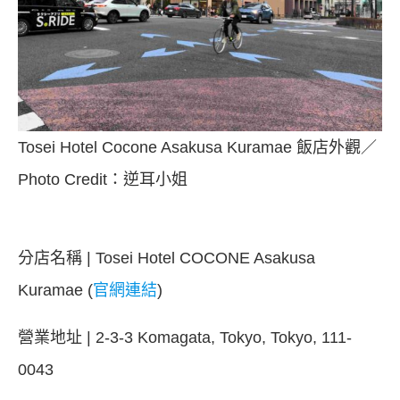
Tosei Hotel Cocone Asakusa Kuramae 飯店外觀／
Photo Credit：逆耳小姐
分店名稱 | Tosei Hotel COCONE Asakusa
Kuramae (
官網連結
)
營業地址 | 2-3-3 Komagata, Tokyo, Tokyo, 111-
0043