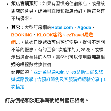
飯店官網預訂
：如果有習慣的住宿飯店，或是該
飯店的會員，建議可直接和飯店預訂，應該會有
不錯優惠。
其它
：大型訂房網站
Hotel.com
、
Agoda
、
BOOKING
、
KLOOK客路
、
ezTravel易遊
網
…，依據日期選擇可供預訂空房，提供不定期
不等的優惠，有的至多1次能預訂到28晚，或標
示出適合長住的內容。當然也可以使用
亞洲萬里
通
的哩程數兌換住宿。
延伸閱讀：
亞洲萬里通Asia Miles兌換住宿＆旅
遊獎勵教學 | 含預訂範例及客服溝通經驗分享 | 1
次搞定
訂房價格和淡旺季時間絶對呈正相關。