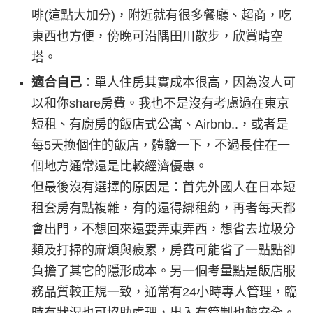
啡(這點大加分)，附近就有很多餐廳、超商，吃
東西也方便，傍晚可沿隅田川散步，欣賞晴空
塔。
適合自己
：單人住房其實成本很高，因為沒人可
以和你share房費。我也不是沒有考慮過在東京
短租、有廚房的飯店式公寓、Airbnb..，或者是
每5天換個住的飯店，體驗一下，不過長住在一
個地方通常還是比較經濟優惠。
但最後沒有選擇的原因是：首先外國人在日本短
租套房有點複雜，有的還得綁租約，再者每天都
會出門，不想回來還要弄東弄西，想省去垃圾分
類及打掃的麻煩與疲累，房費可能省了一點點卻
負擔了其它的隱形成本。另一個考量點是飯店服
務品質較正規一致，通常有24小時專人管理，臨
時有狀況也可協助處理，出入有管制也較安全。