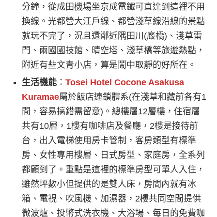
分鐘，從成田機場坐京成電鐵可直達到這裡不用
換線。光都營大江戶線、都營淺草線沿線的景點
就玩不完了，況且還鄰近隅田川(廄橋)、淺草雷
門、兩國國技館、晴空塔、淺草橋等旅遊熱點，
附近有些文青小店，算是鬧中取靜的好所在。
生活機能
：
Tosei Hotel Cocone Asakusa
Kuramae
屬於飯店連鎖體系(在淺草和藏前各有1
間，容易搞錯需留意)。總樓層12層樓，住宿層
共有10層，1樓有咖啡店及餐廳，2樓是接待前
台，出入電梯使用房卡管制，客房類型有標準
房、女性專用樓層、日式房型、家庭房，全系列
都顧到了。重點是這裡的標準房型可單人入住，
雖然坪數小但提供的是雙人床，房間內就有冰
箱、電視、吹風機、加濕器，2樓共同空間提供
微波爐、投幣式洗衣機、大浴場、每日的免費咖