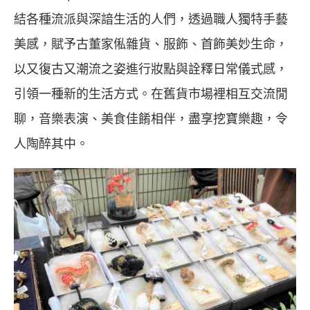
結各種流派與深諳生活的人們，透過職人獨特手藝
美感，賦予古董家俬雜貨、服飾、首飾美妙生命，
以又復古又潮流之姿進行妝點與詮釋日常儀式感，
引領一種新的生活方式。在舊貨市場裡相互交流閒
聊，音樂表演、美食佳餚相伴，盡享挖寶樂趣，令
人陶醉其中。