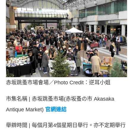
赤坂跳蚤市場會場／Photo Credit：逆耳小姐
市集名稱 | 赤坂跳蚤市場(赤坂蚤の市 Akasaka
Antique Market)
官網連結
舉辧時間 | 每個月第4個星期日舉行。亦不定期舉行