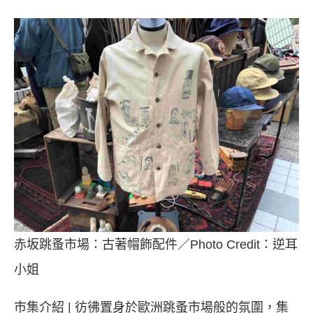
赤坂跳蚤市場：古著帽飾配件／Photo Credit：逆耳
小姐
市集介紹 | 彷彿置身於歐洲跳蚤市場般的氛圍，集