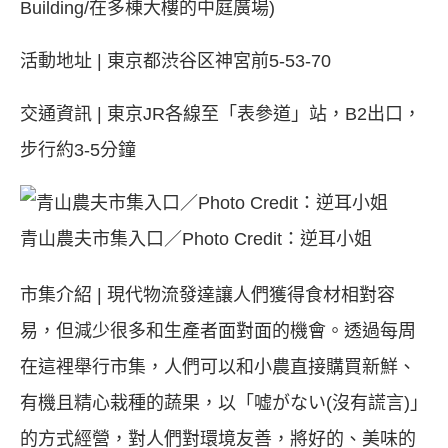
Building/在多棟大樓的中庭廣場)
活動地址 | 東京都渋谷区神宮前5-53-70
交通資訊 | 東京JR各線至「表參道」站，B2出口，
步行約3-5分鐘
青山農夫市集入口／Photo Credit：逆耳小姐
市集介紹 | 現代物流發達讓人們獲得食材相對容
易，但減少很多和生產者面對面的機會。透過每周
在這裡舉行市集，人們可以和小農直接購買新鮮、
有機且精心栽種的蔬果，以「嘘がない(沒有謊言)」
的方式經營，對人們對環境友善，將好的、美味的