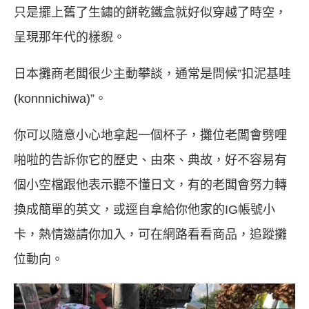
只是擺上舊了生鏽的餅乾鐵盒就好似穿越了時空，
呈現那年代的樣貎。
日本攤商老闆很少主動攀談，通常是問候”扣泥基哇
(konnnichiwa)”。
你可以隨意小心地拿起一個杯子，攤位老闆會劈哩
啪啦的告訴你它的歷史、由來、典故，好不容易有
個小空檔跟他表示聽不懂日文，有的老闆會努力轉
換成簡單的英文，或逕自拿給你他家的IG帳號小
卡，熱情邀請你加入，可在網路看看商品，追蹤攤
位動向。