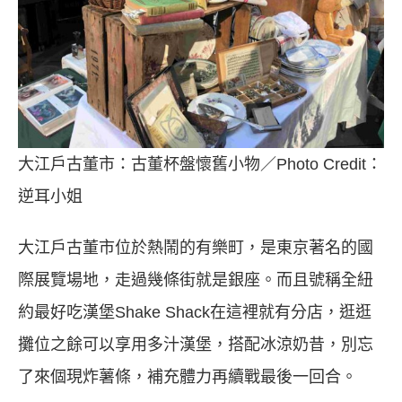
大江戶古董市：古董杯盤懷舊小物／Photo Credit：
逆耳小姐
大江戶古董市位於熱鬧的有樂町，是東京著名的國
際展覽場地，走過幾條街就是銀座。而且號稱全紐
約最好吃漢堡Shake Shack在這裡就有分店，逛逛
攤位之餘可以享用多汁漢堡，搭配冰涼奶昔，別忘
了來個現炸薯條，補充體力再續戰最後一回合。