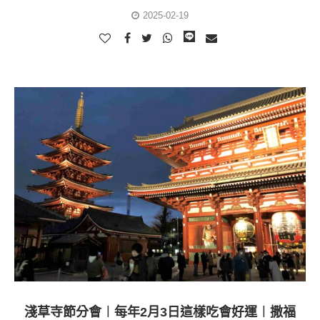
2025-02-19
淺草寺節分會︱每年2月3日這樣吃會好運︱撒福