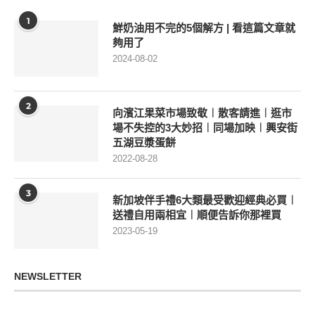
1
鮮奶油用不完的5個解方 | 看這篇文章就
夠用了
2024-08-02
2
向濱江果菜市場致敬︱散客請進︱逛市
場不失控的3大妙招︱同場加映︱興安街
五湖豆漿蛋餅
2022-08-28
3
新加坡伴手禮6大類最受歡迎經典必買︱
送禮自用兩相宜︱順便告訴你那裡買
2023-05-19
NEWSLETTER