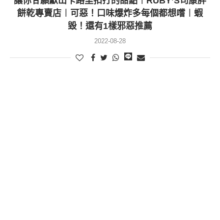
讓你甘願獻出卡路里扣打的甜點︱RUBY’S司康胖
餅乾專賣店︱可惡！口味爆炸多每個都想嚐︱蝦
毀！還有1樣邪惡推薦
2022-08-28