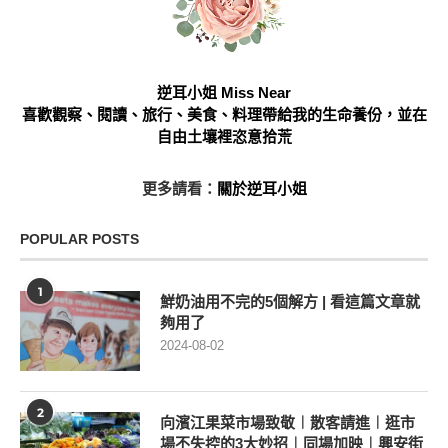
逆耳小姐 Miss Near
喜歡觀察、閱讀、旅行、美食、料理帶給我的生命養份，並在
自由土壤裡恣意拾荒
更多請看：
關於逆耳小姐
POPULAR POSTS
1
鮮奶油用不完的5個解方 | 看這篇文章就
夠用了
2024-08-02
2
向濱江果菜市場致敬︱散客請進︱逛市
場不失控的3大妙招︱同場加映︱興安街