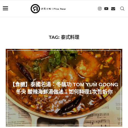
TAG:
泰式料理
【食譜】泰國名湯：冬蔭功 TOM YUM GOONG
冬央 酸辣海鮮湯做法︱如何料理1次告訴你