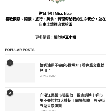
逆耳小姐 Miss Near
喜歡觀察、閱讀、旅行、美食、料理帶給我的生命養份，並在
自由土壤裡恣意拾荒
更多請看：
關於逆耳小姐
POPULAR POSTS
1
鮮奶油用不完的5個解方 | 看這篇文章就
夠用了
2024-08-02
2
向濱江果菜市場致敬︱散客請進︱逛市
場不失控的3大妙招︱同場加映︱興安街
五湖豆漿蛋餅