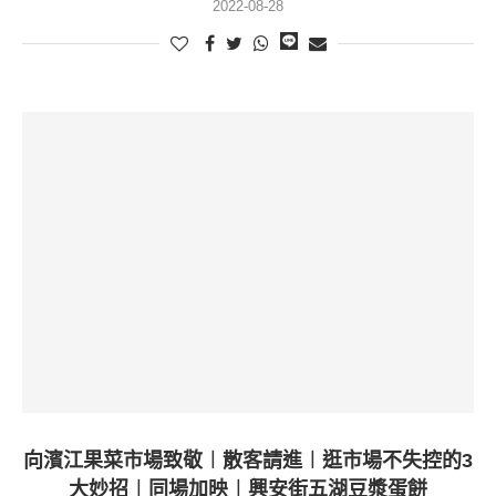
2022-08-28
向濱江果菜市場致敬︱散客請進︱逛市場不失控的3
大妙招︱同場加映︱興安街五湖豆漿蛋餅