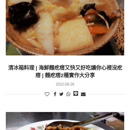
清冰箱料理 | 海鮮麵疙瘩又快又好吃讓你心裡沒疙
瘩 | 麵疙瘩2種實作大分享
2022-08-28