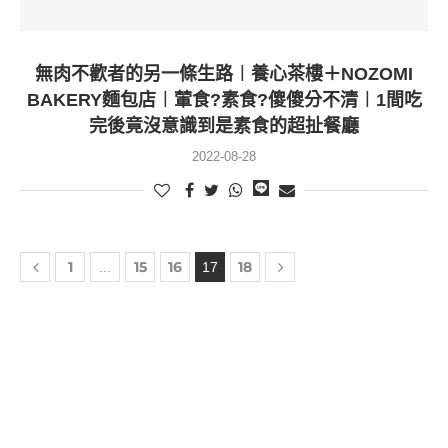
無肉不歡者的另一條生路︱養心茶樓＋NOZOMI
BAKERY麵包店︱葷食?素食?傻傻分不清︱1間吃
完後竟沒意識到是素食的超扯餐廳
2022-08-28
1
15
16
18
...
17