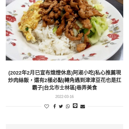
(2022年2月已宣布熄燈休息)阿淑小吃|私心推薦現
炒肉絲飯，還有2樣必點|轉角遇到津津豆花也是扛
霸子|台北市士林區|巷弄美食
2022-03-16