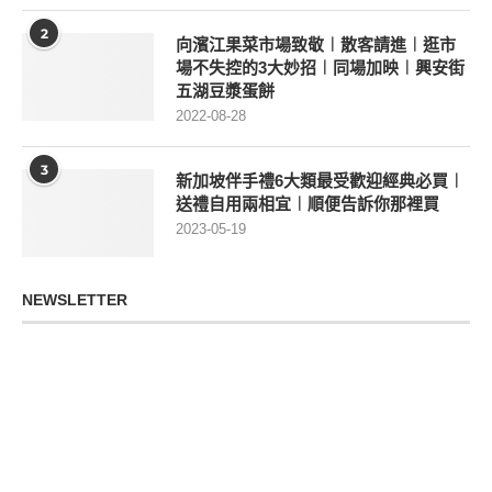
2
向濱江果菜市場致敬︱散客請進︱逛市
場不失控的3大妙招︱同場加映︱興安街
五湖豆漿蛋餅
2022-08-28
3
新加坡伴手禮6大類最受歡迎經典必買︱
送禮自用兩相宜︱順便告訴你那裡買
2023-05-19
NEWSLETTER