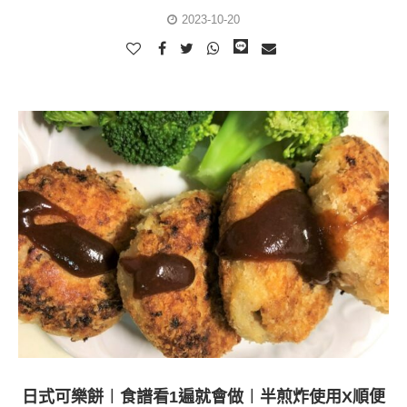
2023-10-20
日式可樂餅︱食譜看1遍就會做︱半煎炸使用X順便