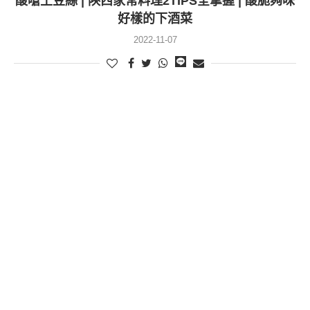
酸嗆土豆絲 | 陝西家常料理2TIPS全掌握 | 酸脆夠味
好樣的下酒菜
2022-11-07