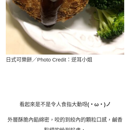
日式可樂餅／Photo Credit：逆耳小姐
看起來是不是令人食指大動呀
(・ω・)ノ
外層酥脆內餡綿密，咬的到絞內的顆粒口感，鹹香