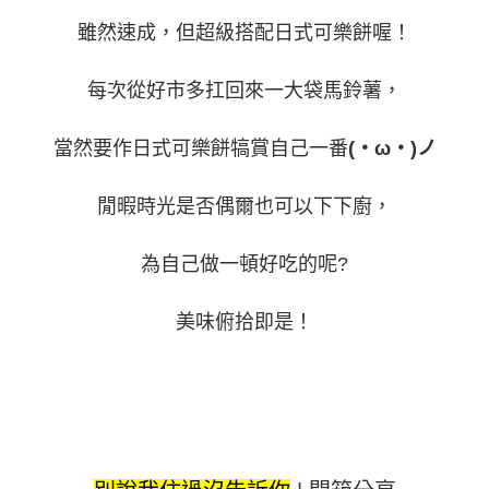
雖然速成，但超級搭配日式可樂餅喔！
每次從好市多扛回來一大袋馬鈴薯，
當然要作日式可樂餅犒賞自己一番
(・ω・)ノ
閒暇時光是否偶爾也可以下下廚，
為自己做一頓好吃的呢?
美味俯拾即是！