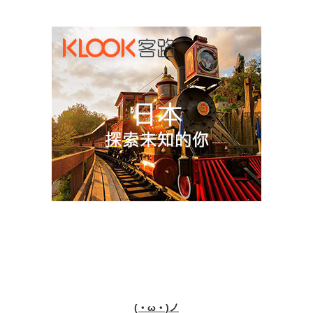
(・ω・)ノ