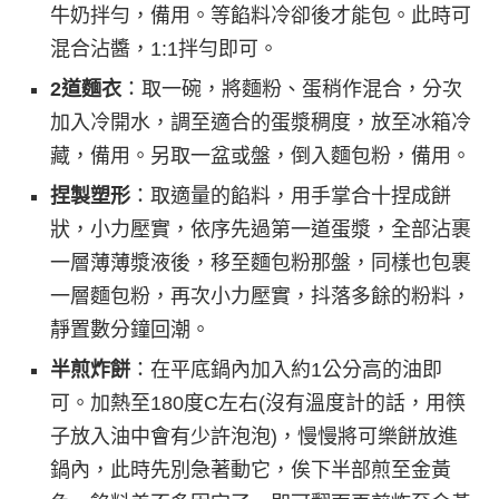
牛奶拌勻，備用。等餡料冷卻後才能包。此時可
混合沾醬，1:1拌勻即可。
2道麵衣
：取一碗，將麵粉、蛋稍作混合，分次
加入冷開水，調至適合的蛋漿稠度，放至冰箱冷
藏，備用。另取一盆或盤，倒入麵包粉，備用。
捏製塑形
：取適量的餡料，用手掌合十捏成餅
狀，小力壓實，依序先過第一道蛋漿，全部沾裹
一層薄薄漿液後，移至麵包粉那盤，同樣也包裹
一層麵包粉，再次小力壓實，抖落多餘的粉料，
靜置數分鐘回潮。
半煎炸餅
：在平底鍋內加入約1公分高的油即
可。加熱至180度C左右(沒有溫度計的話，用筷
子放入油中會有少許泡泡)，慢慢將可樂餅放進
鍋內，此時先別急著動它，俟下半部煎至金黃