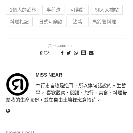
1個人的武林
半煎炸
可樂餅
懶人大補帖
料理札記
日式可樂餅
沾醬
馬鈴薯料理
0 comment
0
MISS NEAR
奉行忠言總是逆耳，所以換句話說的人生哲
學。 喜歡觀察、閱讀、旅行、美食、料理帶
給我的生命養份，並在自由土壤裡恣意拾荒。
previous post