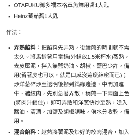
OTAFUKU御多福本格章魚燒用醬1大匙
Heinz蕃茄醬1大匙
作法：
弄熟餡料
：把餡料先弄熟，後續煎的時間就不需
太久。將馬鈴薯用電鍋(外鍋放1.5米杯水)蒸熟，
去皮壓泥，拌入無鹽奶油、胡椒、鹽巴少許，備
用(留著皮也可以，就是口感沒這麼綿密而已)；
炒洋葱碎炒至透明後撥到鍋緣邊邊，中間加進
牛、豬絞肉，先別急著弄散，稍煎一下兩面上色
(將肉汁鎖住)，即可弄散和洋葱快炒至熟，嗆入
醬油、清酒，加鹽及胡椒調味，俟水分收乾，備
用。
混合餡料
：趁熱將薯泥及炒好的絞肉混合，加入