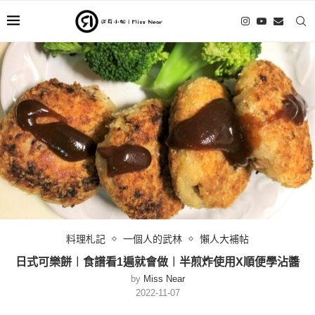
料理札記
一個人的武林
懶人大補帖
日式可樂餅︱食譜看1遍就會做︱半煎炸使用X順便學沾醬
by
Miss Near
2022-11-07