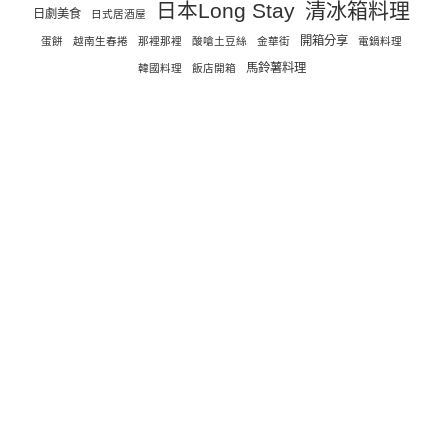
日本Long Stay
清冰箱料理
日劇美食
日式居酒屋
開箱分享
蛋餅
越南生春捲
那裡那裡
酸嗆土豆絲
金華街
電鍋料理
馬鈴薯料理
韓國料理
飯店開箱