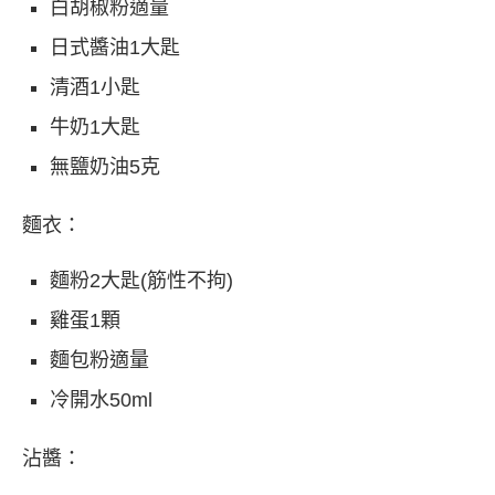
白胡椒粉適量
日式醬油1大匙
清酒1小匙
牛奶1大匙
無鹽奶油5克
麵衣：
麵粉2大匙(筋性不拘)
雞蛋1顆
麵包粉適量
冷開水50ml
沾醬：