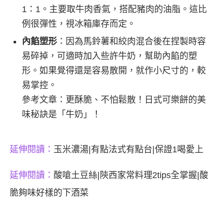
1：1。主要取牛肉香氣，搭配豬肉的油脂。這比
例很彈性，視冰箱庫存而定。
內餡塑形
：因為馬鈴薯和絞肉混合後在捏製時容
易碎掉，可適時加入些許牛奶，幫助內餡的塑
形。如果覺得還是容易散開，就作小尺寸的，較
易掌控。
參考文章：
更酥脆、不怕鬆散！日式可樂餅的美
味秘訣是「牛奶」！
延伸閱讀：
玉米濃湯|有點法式有點台|保證1喝愛上
延伸閱讀：
酸嗆土豆絲|陝西家常料理2tips全掌握|酸
脆夠味好樣的下酒菜