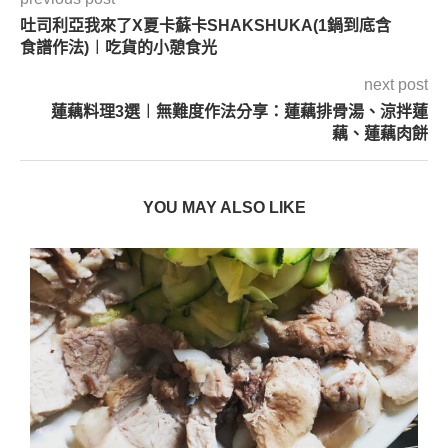
吐司利亞我來了X夏卡蘇卡SHAKSHUKA(1鍋到底含
食譜作法)︱吃貨的小憩食光
next post
蓮藕料理3選︱無難度作法分享：蓮藕排骨湯、涼拌蓮
藕、蓮藕肉餅
YOU MAY ALSO LIKE