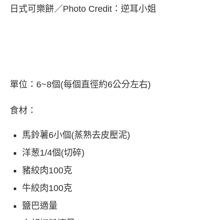
日式可樂餅／Photo Credit：逆耳小姐
單位：6~8個(每個直徑約6公分左右)
食材：
馬鈴薯6小個(蒸熟去皮壓泥)
洋葱1/4個(切碎)
豬絞肉100克
牛絞肉100克
鹽巴適量