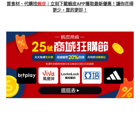
買食材、代購找
蝦皮
︱立刻下載蝦皮APP獲取
最新優惠
！讓你花得
更少，買的更好！