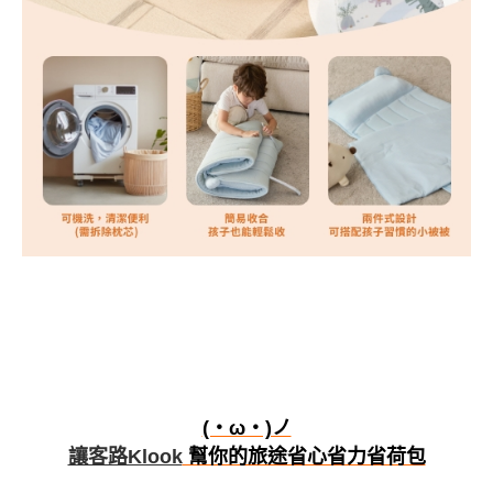
(・ω・)ノ
讓客路Klook
幫你的旅途省心省力省荷包