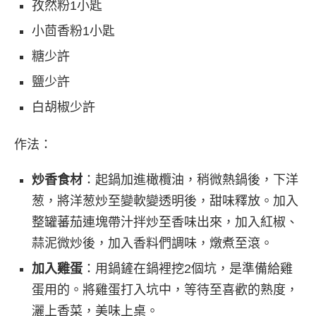
孜然粉1小匙
小茴香粉1小匙
糖少許
鹽少許
白胡椒少許
作法：
炒香食材
：起鍋加進橄欖油，稍微熱鍋後，下洋
葱，將洋葱炒至變軟變透明後，甜味釋放。加入
整罐蕃茄連塊帶汁拌炒至香味出來，加入紅椒、
蒜泥微炒後，加入香料們調味，燉煮至滾。
加入雞蛋
：用鍋鏟在鍋裡挖2個坑，是準備給雞
蛋用的。將雞蛋打入坑中，等待至喜歡的熟度，
灑上香菜，美味上桌。