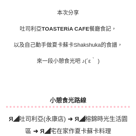
本次分享
吐司利亞
TOASTERiA CAFE
餐廳食記，
以及自己動手做夏卡蘇卡Shakshuka的食譜，
來一段小憩食光吧 ♪(´ε｀ )
小憩食光路線
Я◢
吐司利亞(永康店)
➜ Я◢
榕錦時光生活園
區
➜ Я◢
宅在家作夏卡蘇卡料理