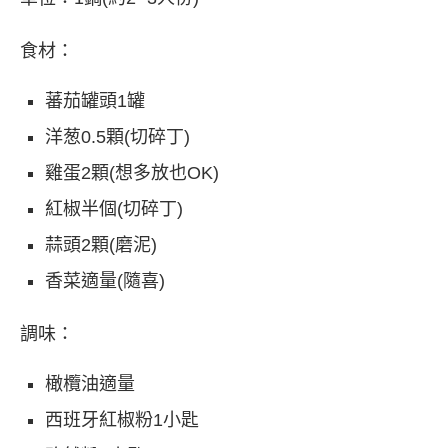
食材：
蕃茄罐頭1罐
洋葱0.5顆(切碎丁)
雞蛋2顆(想多放也OK)
紅椒半個(切碎丁)
蒜頭2顆(磨泥)
香菜適量(隨喜)
調味：
橄欖油適量
西班牙紅椒粉1小匙