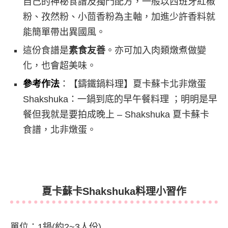
自己的神秘食譜及獨門配方，一般以西班牙紅椒
粉、孜然粉、小茴香粉為主軸，加進少許香料就
能簡單帶出異國風。
這份食譜是
素食友善
。亦可加入肉類燉煮做變
化，也會超美味。
參考作法
：
【鑄鐵鍋料理】夏卡蘇卡北非燉蛋
Shakshuka：一鍋到底的早午餐料理
；
明明是早
餐但我就是要拍成晚上 – Shakshuka 夏卡蘇卡
食譜，北非燉蛋。
夏卡蘇卡Shakshuka料理小習作
單位：1鍋(約2~3人份)