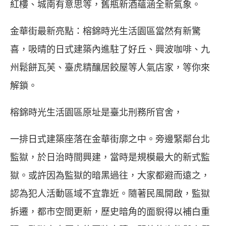
紅樓、
城南有意思
等，舊瓶新酒蘊涵全新氣象。
金華街最新亮點：榕錦時光生活園區當然有新驚
喜，吸晴的日式建築內進駐了好丘、興波咖啡、九
州鬆餅瓦芙、臺虎精釀居餃屋等人氣店家，等你來
解鎖。
榕錦時光生活園區原址是臺北刑務所官舍，
一排日式建築座落在金華街廓之中。旁邊緊鄰台北
監獄，於日治時間興建，當時是規模最大的新式監
獄。或許因為監獄的暗黑過往，大家都避而遠之，
認為犯人活動區域不宜靠近。隨著民風開啟，監獄
拆遷，都市空間更新，歷史暗角的面貎得以補白重