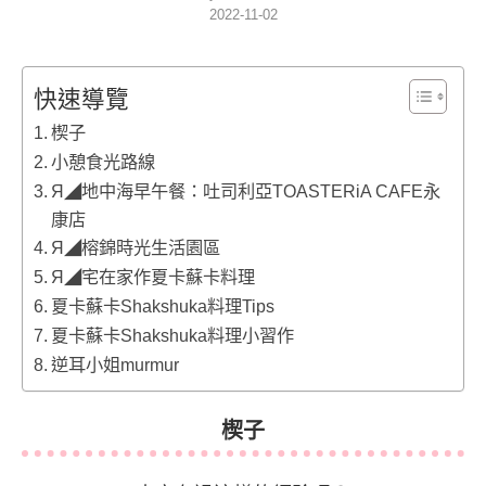
2022-11-02
快速導覽
楔子
小憩食光路線
Я◢地中海早午餐：吐司利亞TOASTERiA CAFE永
康店
Я◢榕錦時光生活園區
Я◢宅在家作夏卡蘇卡料理
夏卡蘇卡Shakshuka料理Tips
夏卡蘇卡Shakshuka料理小習作
逆耳小姐murmur
楔子