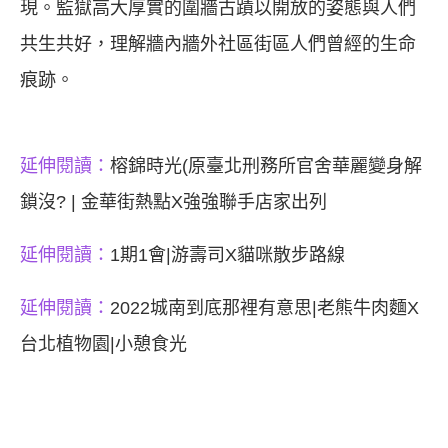
現。監獄高大厚實的圍牆古蹟以開放的姿態與人們
共生共好，理解牆內牆外社區街區人們曾經的生命
痕跡。
延伸閱讀：
榕錦時光(原臺北刑務所官舍華麗變身解
鎖沒? | 金華街熱點X強強聯手店家出列
延伸閱讀：
1期1會|游壽司X貓咪散步路線
延伸閱讀：
2022城南到底那裡有意思|老熊牛肉麵X
台北植物園|小憩食光