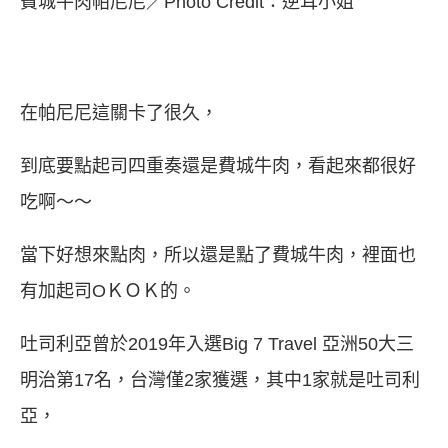
費城牛肉帕尼尼／Photo Credit：逆耳小姐
在帕尼尼這關卡了很久，
到底要點起司四重奏還是費城牛肉，看起來都很好
吃啊～～
當下好想來點肉，所以還是點了費城牛肉，裡面也
有加起司OＫＯＫ的。
吐司利亞曾於2019年入選Big 7 Travel 亞洲50大三
明治第17名，台灣僅2家獲選，其中1家就是吐司利
亞，