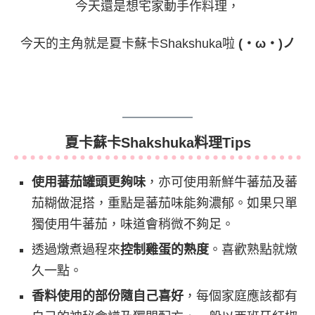
今天還是想宅家動手作料理，
今天的主角就是夏卡蘇卡Shakshuka啦
(・ω・)ノ
夏卡蘇卡Shakshuka料理Tips
使用蕃茄罐頭更夠味
，亦可使用新鮮牛蕃茄及蕃
茄糊做混搭，重點是蕃茄味能夠濃郁。如果只單
獨使用牛蕃茄，味道會稍微不夠足。
透過燉煮過程來
控制雞蛋的熟度
。喜歡熟點就燉
久一點。
香料使用的部份隨自己喜好
，每個家庭應該都有