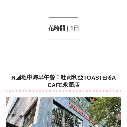
花時間
| 1日
Я◢
地中海早午餐：吐司利亞
TOASTERiA
CAFE
永康店