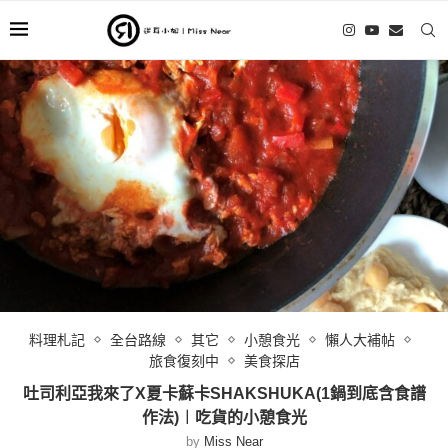
料理札記
全台路線
其它
小憩食光
懶人大補帖
旅食復刻中
美食探店
吐司利亞我來了X夏卡蘇卡SHAKSHUKA(1鍋到底含食譜
作法)︱吃貨的小憩食光
by
Miss Near