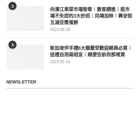
2
向濱江果菜市場致敬︱散客請進︱逛市
場不失控的3大妙招︱同場加映︱興安街
五湖豆漿蛋餅
2022-08-28
3
新加坡伴手禮6大類最受歡迎經典必買︱
送禮自用兩相宜︱順便告訴你那裡買
2023-05-19
NEWSLETTER