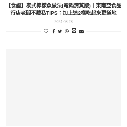
【食譜】泰式檸檬魚做法(電鍋清蒸版)︱東南亞食品
行店老闆不藏私TIPS：加上這2樣吃起來更道地
2024-08-28