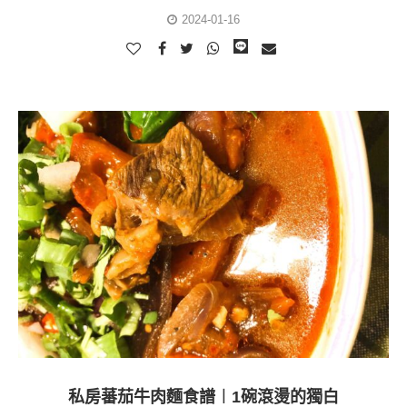
2024-01-16
私房蕃茄牛肉麵食譜︱1碗滾燙的獨白