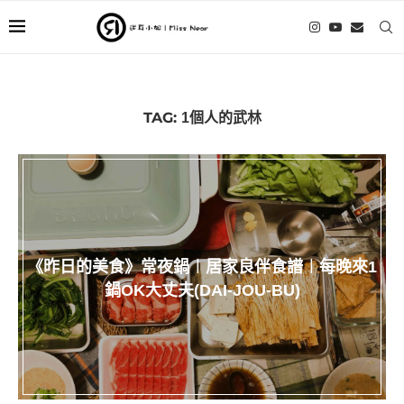
TAG:
1個人的武林
《昨日的美食》常夜鍋︱居家良伴食譜︱每晚來1
鍋OK大丈夫(DAI-JOU-BU)