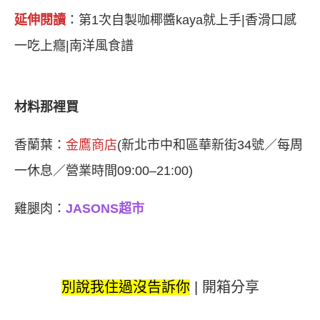
延伸閱讀
：
第1次自製咖椰醬kaya就上手|香滑口感
一吃上癮|南洋風食譜
材料那裡買
香蘭葉：
金鷹商店
(新北市中和區華新街34號／每周
一休息／營業時間09:00–21:00)
雞腿肉：
JASONS超市
別說我住過沒告訴你
|
開箱分享