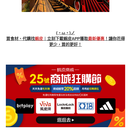
(・ω・)ノ
買食材、代購找
蝦皮
︱立刻下載蝦皮APP獲取
最新優惠
！讓你花得
更少，買的更好！