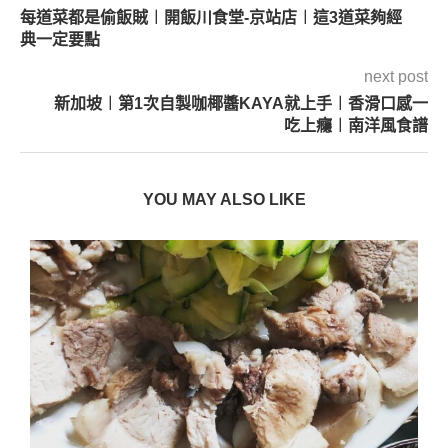
每道菜都是偷飯賊︱開飯川食堂-京站店︱這3道菜夠經
典一定要點
next post
新加坡︱第1次自製咖椰醬KAYA就上手︱香滑口感一
吃上癮︱南洋風食譜
YOU MAY ALSO LIKE