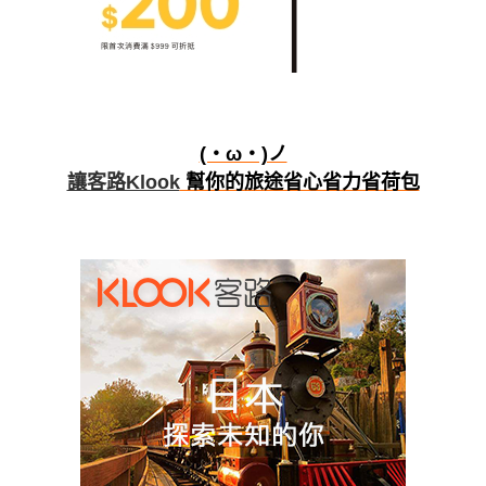
(・ω・)ノ
讓客路Klook
幫你的旅途省心省力省荷包