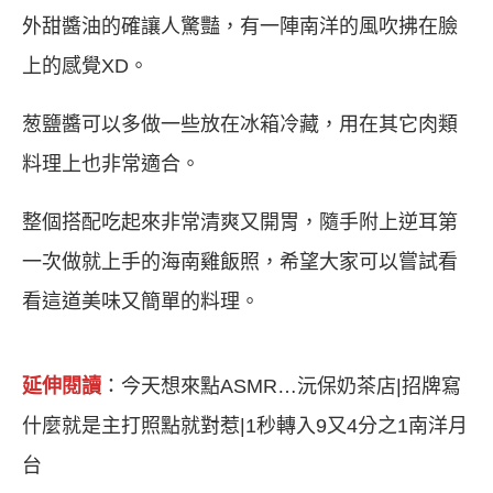
外甜醬油的確讓人驚豔，有一陣南洋的風吹拂在臉
上的感覺XD。
葱鹽醬可以多做一些放在冰箱冷藏，用在其它肉類
料理上也非常適合。
整個搭配吃起來非常清爽又開胃，隨手附上逆耳第
一次做就上手的海南雞飯照，希望大家可以嘗試看
看這道美味又簡單的料理。
延伸閱讀
：
今天想來點ASMR…沅保奶茶店|招牌寫
什麼就是主打照點就對惹|1秒轉入9又4分之1南洋月
台