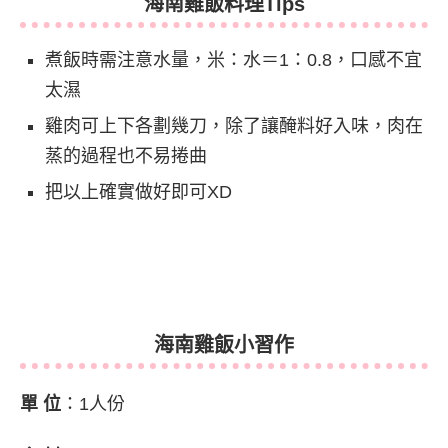
海南雞飯料理Tips
煮飯時需注意水量，米：水＝1：0.8，口感不宜
太濕
雞肉可上下各劃幾刀，除了讓醃料好入味，肉在
蒸的過程也不易捲曲
把以上確實做好即可XD
海南雞飯小習作
單 位
：1人份