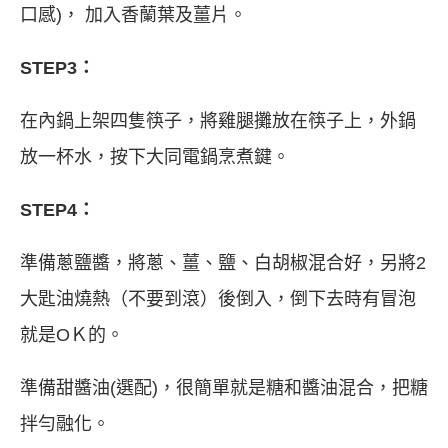
口感)， 加入香蘭葉及薑片。
STEP3：
在內鍋上架四隻筷子，將雞腿攤放在筷子上，外鍋
放一杯水，按下大同電鍋烹煮鍵。
STEP4：
準備蔥鹽醬，將蔥、薑、鹽、白胡椒混合好，另將2
大匙油燒熱（不要到滾）後倒入，倒下去時有冒泡
就是OＫ的。
準備甜醬油(選配)，很簡單就是糖和醬油混合，把糖
拌勻融化。