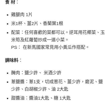
食 材
：
雞腿肉 1片
米1杯、薑2片、香蘭葉1根
配菜：任何喜歡的菜都可以。逆耳用花椰菜、玉
米笱及紅蘿蔔炒成一道小菜。
PS： 在新馬國家常見用小黃瓜作搭配。
調味料
：
醃肉：鹽少許、 米酒少許
蔥鹽醬：蔥1支，切成葱花、薑少許，磨泥、鹽
少許、白胡椒少許、油 2大匙
甜醬油：醬油1大匙、糖 1大匙