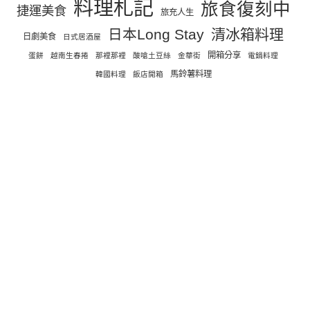
料理札記
旅食復刻中
捷運美食
旅充人生
日本Long Stay
清冰箱料理
日劇美食
日式居酒屋
開箱分享
蛋餅
越南生春捲
那裡那裡
酸嗆土豆絲
金華街
電鍋料理
馬鈴薯料理
韓國料理
飯店開箱