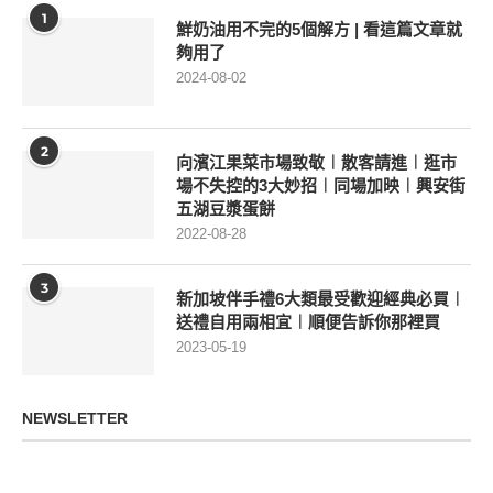
1
鮮奶油用不完的5個解方 | 看這篇文章就
夠用了
2024-08-02
2
向濱江果菜市場致敬︱散客請進︱逛市
場不失控的3大妙招︱同場加映︱興安街
五湖豆漿蛋餅
2022-08-28
3
新加坡伴手禮6大類最受歡迎經典必買︱
送禮自用兩相宜︱順便告訴你那裡買
2023-05-19
NEWSLETTER