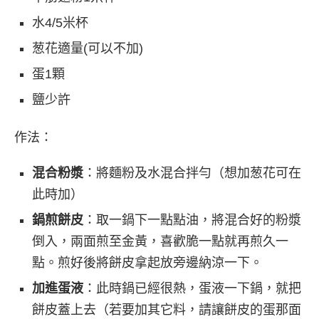
水4/5米杯
葱花適量(可以不加)
蛋1顆
鹽少許
作法：
混合粉漿
：將麵粉及水混合拌勻（想加葱花可在
此時加）
鍋煎餅皮
：取一鍋下一點點油，將混合好的粉漿
倒入，兩面煎至金黃，喜歡脆一點就再煎久一
點。煎好後將餅皮拿起放旁邊納涼一下。
加進蛋液
：此時鍋已經很熱，蛋液一下鍋，就把
餅皮蓋上去（若要加其它料，請讓餅皮的蛋那面