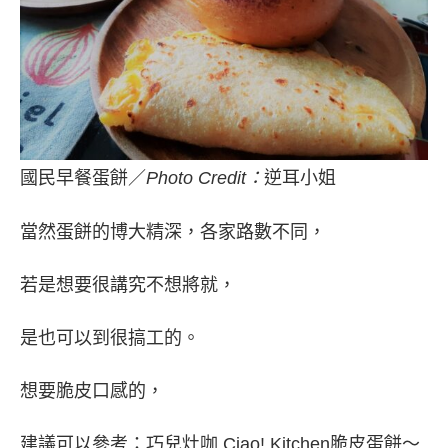
國民早餐蛋餅／
Photo Credit：
逆耳小姐
當然蛋餅的博大精深，各家路數不同，
若是想要很講究不想將就，
是也可以到很搞工的。
想要脆皮口感的，
建議可以參考：
巧兒灶咖 Ciao! K
itchen脆皮蛋餅～