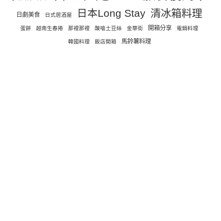
日本Long Stay
清冰箱料理
日劇美食
日式居酒屋
開箱分享
蛋餅
越南生春捲
那裡那裡
酸嗆土豆絲
金華街
電鍋料理
馬鈴薯料理
韓國料理
飯店開箱