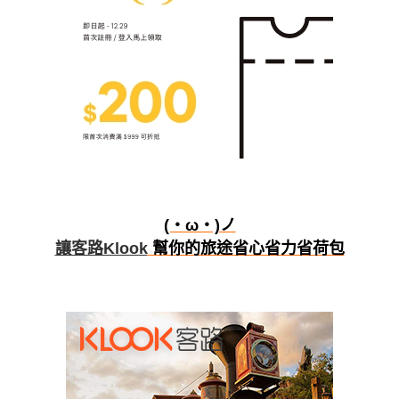
(・ω・)ノ
讓客路Klook
幫你的旅途省心省力省荷包