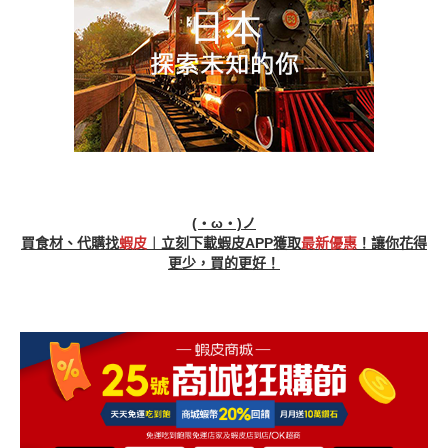
(・ω・)ノ
買食材、代購找
蝦皮
︱立刻下載蝦皮APP獲取
最新優惠
！讓你花得
更少，買的更好！