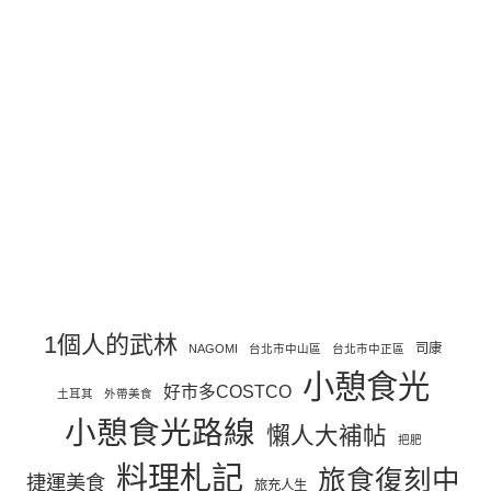
1個人的武林
司康
NAGOMI
台北市中山區
台北市中正區
小憩食光
好市多COSTCO
土耳其
外帶美食
小憩食光路線
懶人大補帖
把肥
料理札記
旅食復刻中
捷運美食
旅充人生