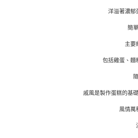
洋溢著濃郁
簡
主要
包括雞蛋、麵
戚風是製作蛋糕的基
風情萬