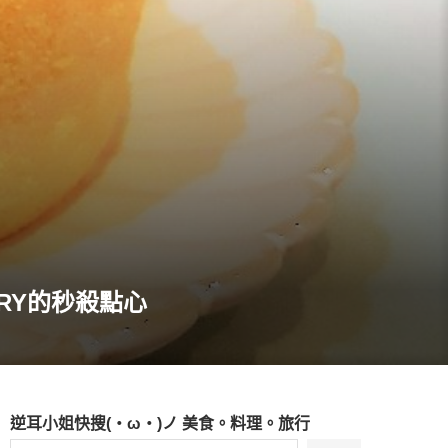
RY的秒殺點心
逆耳小姐快搜(・ω・)ノ 美食。料理。旅行