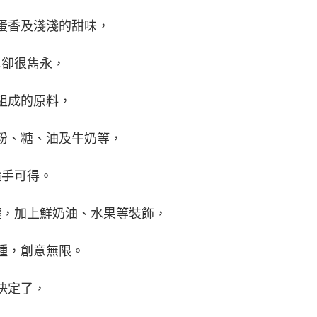
蛋香及淺淺的甜味，
單卻很雋永，
組成的原料，
粉、糖、油及牛奶等，
隨手可得。
礎，加上鮮奶油、水果等裝飾，
種，創意無限。
決定了，