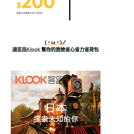
(・ω・)ノ
讓客路Klook
幫你的旅途省心省力省荷包