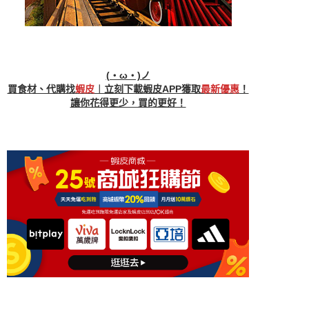
(・ω・)ノ
買食材、代購找
蝦皮
︱立刻下載蝦皮APP獲取
最新優惠
！
讓你花得更少，買的更好！