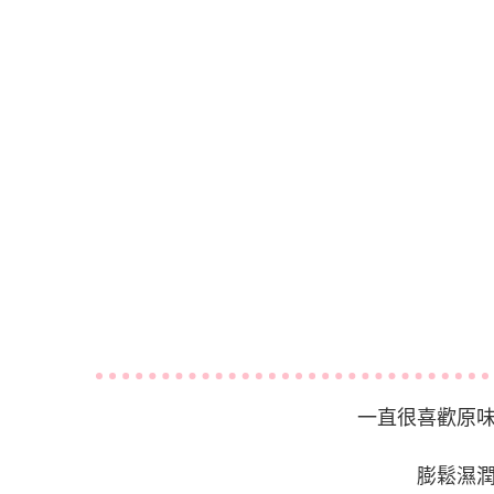
一直很喜歡原
膨鬆濕