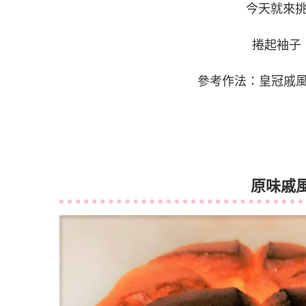
今天就來
捲起袖子
參考作法：
皇冠戚風
原味戚風