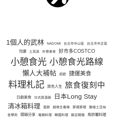
1個人的武林
NAGOMI
台北市中山區
台北市中正區
好市多COSTCO
司康
土耳其
外帶美食
小憩食光
小憩食光路線
懶人大補帖
捷運美食
把肥
料理札記
旅食復刻中
旅充人生
日本Long Stay
日劇美食
日式居酒屋
清冰箱料理
蛋餅
越南生春捲
那裡那裡
酸嗆土豆絲
開箱分享
馬鈴薯料理
金華街
電鍋料理
韓國料理
飯店開箱