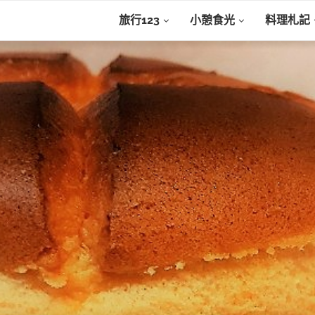
旅行123
小憩食光
料理札記