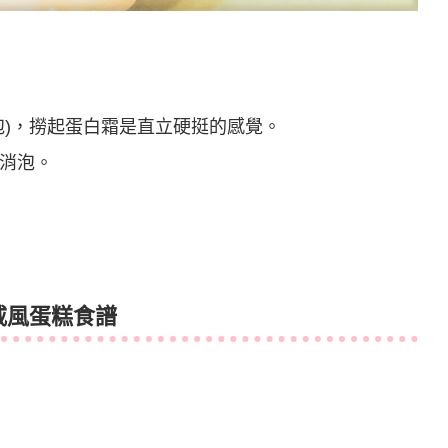
泡)，撈起蛋白霜是直立硬挺的感覺。
消泡。
戚風蛋糕食譜