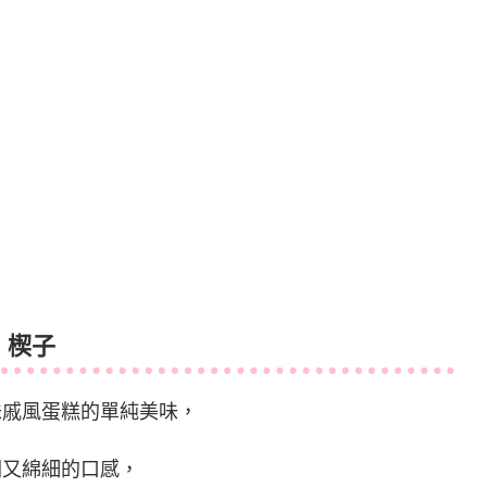
楔子
味戚風蛋糕的單純美味，
潤又綿細的口感，