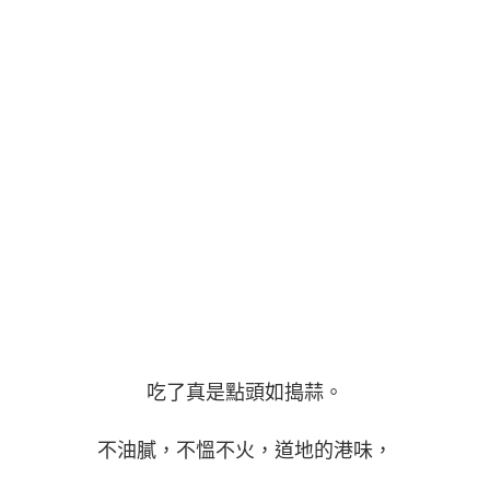
吃了真是點頭如搗蒜。
不油膩，不慍不火，道地的港味，