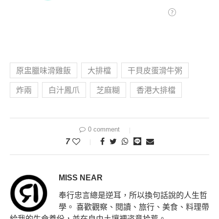
原盅臘味滑雞飯
大排檔
干貝皮蛋滑牛粥
炸兩
白汁鳳爪
芝麻糊
香港大排檔
0 comment
7
MISS NEAR
奉行忠言總是逆耳，所以換句話說的人生哲
學。 喜歡觀察、閱讀、旅行、美食、料理帶
給我的生命養份，並在自由土壤裡恣意拾荒。