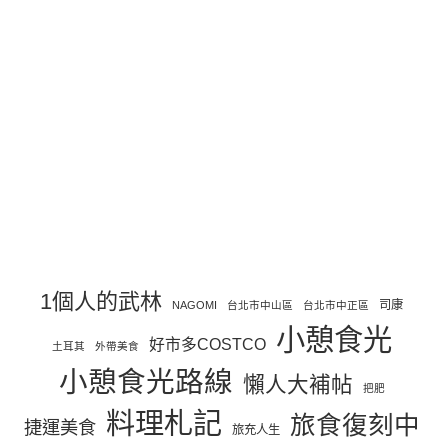
1個人的武林
司康
NAGOMI
台北市中山區
台北市中正區
小憩食光
好市多COSTCO
土耳其
外帶美食
小憩食光路線
懶人大補帖
把肥
料理札記
旅食復刻中
捷運美食
旅充人生