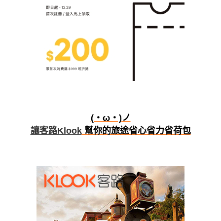
(・ω・)ノ
讓客路Klook
幫你的旅途省心省力省荷包