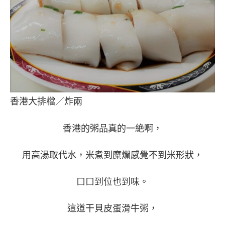
香港大排檔／炸兩
香港的粥品真的一絶啊，
用高湯取代水，米煮到糜爛感覺不到米形狀，
口口到位也到味。
這道干貝皮蛋滑牛粥，