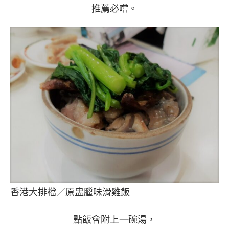
推薦必嚐。
香港大排檔／原盅臘味滑雞飯
點飯會附上一碗湯，