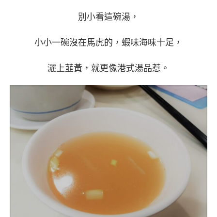
別小看這碗湯，
小小一碗沒在馬虎的，蝦味海味十足，
灑上韮黃，就更像港式湯品惹。