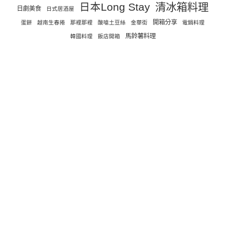
日本Long Stay
清冰箱料理
日劇美食
日式居酒屋
開箱分享
蛋餅
越南生春捲
那裡那裡
酸嗆土豆絲
金華街
電鍋料理
馬鈴薯料理
韓國料理
飯店開箱