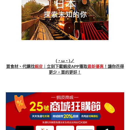
(・ω・)ノ
買食材、代購找
蝦皮
︱立刻下載蝦皮APP獲取
最新優惠
！讓你花得
更少，買的更好！