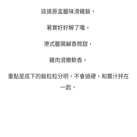
這道原盅臘味滑雞飯，
著實好好解了嚵。
港式臘腸鹹香微甜，
雞肉滑嫩軟香，
重點是底下的飯粒粒分明，不會過硬，和醬汁拌在
一起，