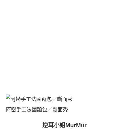
阿巒手工法國麵包／斷面秀
逆耳小姐MurMur