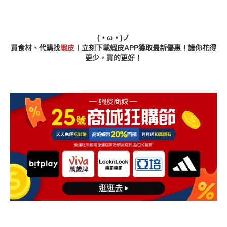
(・ω・)ノ
買食材、代購找
蝦皮
︱立刻下載蝦皮APP獲取
最新優惠
！讓你花得
更少，買的更好！