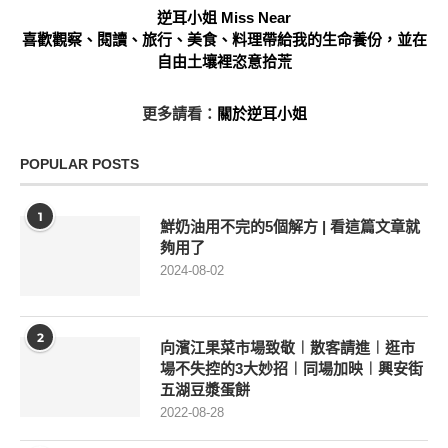
逆耳小姐 Miss Near
喜歡觀察、閱讀、旅行、美食、料理帶給我的生命養份，並在
自由土壤裡恣意拾荒
更多請看：
關於逆耳小姐
POPULAR POSTS
1
鮮奶油用不完的5個解方 | 看這篇文章就
夠用了
2024-08-02
2
向濱江果菜市場致敬︱散客請進︱逛市
場不失控的3大妙招︱同場加映︱興安街
五湖豆漿蛋餅
2022-08-28