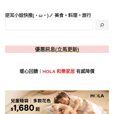
逆耳小姐快搜(・ω・)ノ 美食。料理。旅行
優惠訊息(立馬更新)
暖心回饋︱
HOLA 和樂
家居
有感降價