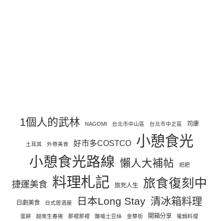
1個人的武林
司康
NAGOMI
台北市中山區
台北市中正區
小憩食光
好市多COSTCO
土耳其
外帶美食
小憩食光路線
懶人大補帖
把肥
料理札記
旅食復刻中
捷運美食
旅充人生
日本Long Stay
清冰箱料理
日劇美食
日式居酒屋
開箱分享
蛋餅
越南生春捲
那裡那裡
酸嗆土豆絲
金華街
電鍋料理