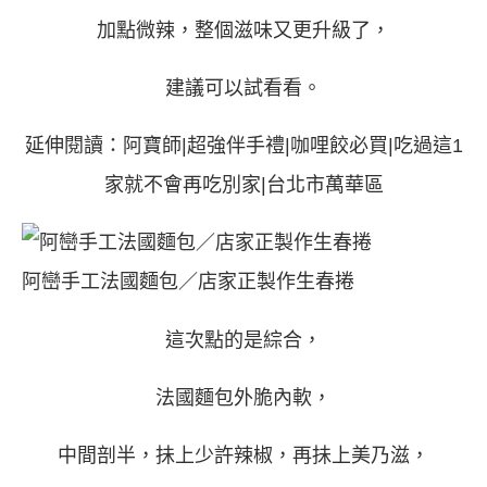
加點微辣，整個滋味又更升級了，
建議可以試看看。
延伸閱讀：
阿寶師|超強伴手禮|咖哩餃必買|吃過這1
家就不會再吃別家|台北市萬華區
阿巒手工法國麵包／店家正製作生春捲
這次點的是綜合，
法國麵包外脆內軟，
中間剖半，抺上少許辣椒，再抺上美乃滋，