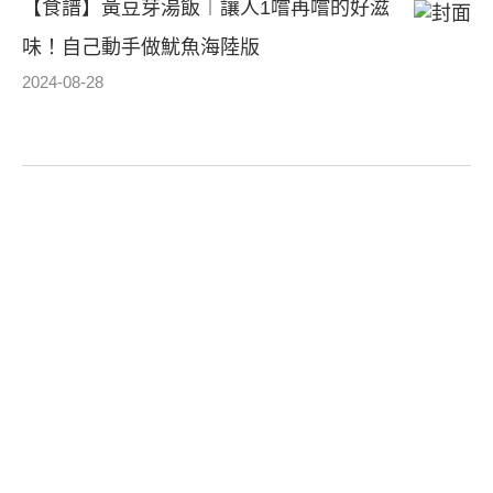
【食譜】黃豆芽湯飯︱讓人1嚐再嚐的好滋
味！自己動手做魷魚海陸版
2024-08-28