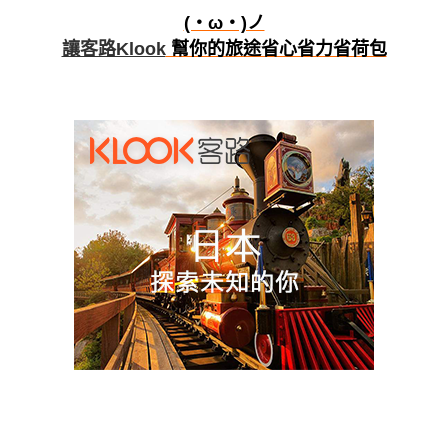
(・ω・)ノ
讓客路Klook
幫你的旅途省心省力省荷包