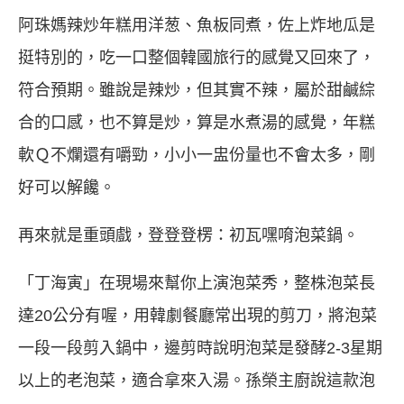
阿珠媽辣炒年糕用洋葱、魚板同煮，佐上炸地瓜是
挺特別的，吃一口整個韓國旅行的感覺又回來了，
符合預期。雖說是辣炒，但其實不辣，屬於甜鹹綜
合的口感，也不算是炒，算是水煮湯的感覺，年糕
軟Ｑ不爛還有嚼勁，小小一盅份量也不會太多，剛
好可以解饞。
再來就是重頭戲，登登登楞：初瓦嘿唷泡菜鍋。
「丁海寅」在現場來幫你上演泡菜秀，整株泡菜長
達20公分有喔，用韓劇餐廳常出現的剪刀，將泡菜
一段一段剪入鍋中，邊剪時說明泡菜是發酵2-3星期
以上的老泡菜，適合拿來入湯。孫榮主廚說這款泡