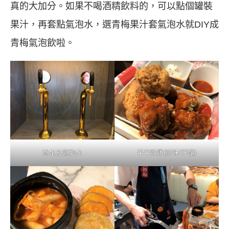
真的大加分。如果不喝酒精飲料的，可以點個罐裝
果汁，再套點氣泡水，選青梅果汁套氣泡水就DIY成
青梅氣泡飲啦。
冰水及氣泡水
半半炸雞(原味/洋釀)