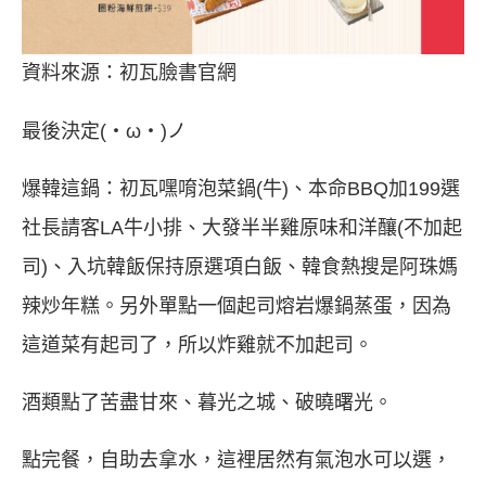
資料來源：初瓦臉書官網
最後決定(・ω・)ノ
爆韓這鍋：初瓦嘿唷泡菜鍋(牛)、本命BBQ加199選
社長請客LA牛小排、大發半半雞原味和洋釀(不加起
司)、入坑韓飯保持原選項白飯、韓食熱搜是阿珠媽
辣炒年糕。另外單點一個起司熔岩爆鍋蒸蛋，因為
這道菜有起司了，所以炸雞就不加起司。
酒類點了苦盡甘來、暮光之城、破曉曙光。
點完餐，自助去拿水，這裡居然有氣泡水可以選，