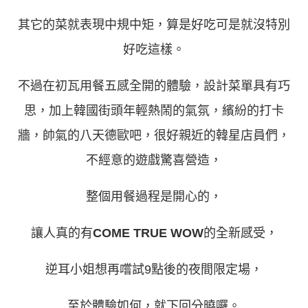
其它的菜就表現中規中矩，算是好吃可是就沒特別
好吃這樣。
不過在初瓦用餐五感全開的體驗，設計菜單具有巧
思，加上韓國街頭年輕熱鬧的氣氛，繽紛的打卡
牆，帥氣的八天德歐吧，很好親近的韓星店員們，
不經意的遊戲驚喜營造，
整個用餐過程是開心的，
讓人真的有
COME TRUE WOW
的全新感受，
逆耳小姐想再嚐試9點後的夜間限定場，
至於體驗如何，就下回分曉囉。