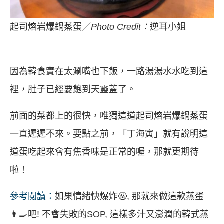
起司熔岩爆鍋蒸蛋／
Photo Credit：
逆耳小姐
因為韓食實在太涮嘴也下飯，一路湯湯水水吃到這
裡，肚子已經要飽到天靈蓋了。
前面的菜都上的很快，唯獨這道起司熔岩爆鍋蒸蛋
一直遲遲不來。要點之前，「丁海寅」就有說明這
道蛋吃起來會有焦香味是正常的喔，那就更期待
啦！
參考閱讀：
如果情緒快爆炸🤬, 那就來做這款蒸蛋
👨‍🍳吧! 不會失敗的SOP, 這樣多汁又澎潤的韓式蒸