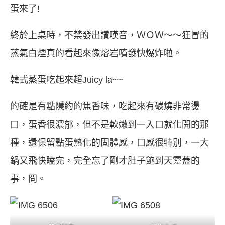
蛋來了!
終於上桌時，不禁發出讚嘆音，ＷＯＷ～～狂冒的
蒸氣白煙真的看起來像熔岩噴發快爆炸啦。
韓式蒸蛋吃起來超Juicy la~~
的確是有點隱約的焦香味，吃起來有碳燒非常燙
口，蛋香很濃郁，但不是軟嫩到一入口就化開的那
種，還保留點蛋熟化的固體感，口感很特別，一大
鍋又飛快瞌完，完全忘了剛才肚子飽到天靈蓋的
事，冏。