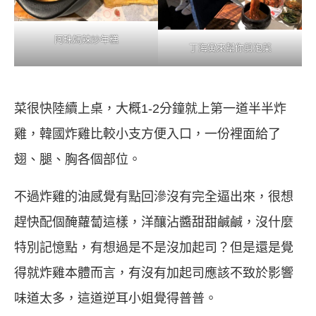
阿珠媽辣炒年糕
丁海寅來幫你剪泡菜
菜很快陸續上桌，大概1-2分鐘就上第一道半半炸
雞，韓國炸雞比較小支方便入口，一份裡面給了
翅、腿、胸各個部位。
不過炸雞的油感覺有點回滲沒有完全逼出來，很想
趕快配個醃蘿蔔這樣，洋釀沾醬甜甜鹹鹹，沒什麼
特別記憶點，有想過是不是沒加起司？但是還是覺
得就炸雞本體而言，有沒有加起司應該不致於影響
味道太多，這道逆耳小姐覺得普普。