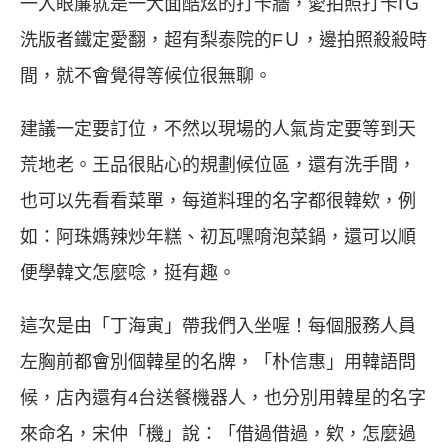
一入眼簾就是一大面酷炫的打卡牆，愛拍照打卡IＧ
洗版者鐵定愛翻，超有梨泰院的FＵ，邊拍照殺殺時
間，就不會覺得等候位很無聊。
建議一定要訂位，不然以現場的人氣肯定要等到天
荒地老。王品很貼心的規劃候位區，還有洗手間，
也可以先看看菜單，每道料理的名字都很韓欸，例
如：阿珠媽辣炒年糕、初瓦嘿唷泡菜鍋，還可以順
便學韓文怎麼唸，挺有趣。
這次是由「丁海寅」帶我們入坐喔！每個服務人員
左胸前都會別個韓星的名牌，「朴信惠」用韓語問
候，店內還有4台送餐機器人，也分別用韓星的名字
來命名，宋仲「機」說：「借過借過，欸，怎麼過